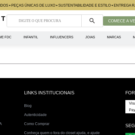
DOS • PEÇAS ÚNICAS DE LUXO • SUSTENTABILIDADE E ESTILO • ENTREGA R
ET
COMECE A V
ME FDC
INFANTIL
INFLUENCERS
JOIAS
MARCAS
M
LINKS INSTITUCIONAIS
FOR
Vis
Blog
Pay
Autenticidade
A
Como Comprar
SEG
Conheça quem o fora do closet ajuda, e ajude