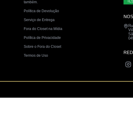
TLS
também.
Política de Devolução
NOS
Serviço de Entrega
Ru
Fora do Closet na Mídia
Vi
Sã
Política de Privacidade
04
Sobre o Fora do Closet
RED
Termos de Uso