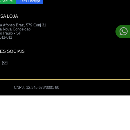
 Secure
Let's Encrypt
SA LOJA
a Afonso Braz, 579 Conj 31
la Nova Conceicao
o Paulo - SP
511-011
ES SOCIAIS
CNPJ: 12.345.678/0001-90