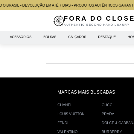
 O BRASIL • DEVOLUÇÃO EM ATÉ 7 DIAS • PRODUTOS AUTÊNTICOS GARANTI
FORA DO CLOS
MINHAS
AUTHENTIC SECOND HAND LUXURY
VENDAS
PEDIDOS
ACESSÓRIOS
BOLSAS
CALÇADOS
DESTAQUE
HO
MINHA
CONTA
DEVOLUÇÕES
MODIFICAR
SENHA
SAIR
MARCAS MAIS BUSCADAS
CHANEL
GUCCI
LOUIS VUITTON
PRADA
FENDI
DOLCE & GABBAN
VALENTINO
BURBERRY