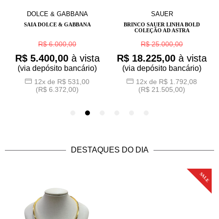
DOLCE & GABBANA
SAUER
SAIA DOLCE & GABBANA
BRINCO SAUER LINHA BOLD
COLEÇÃO AD ASTRA
R$ 6.000,00
R$ 25.000,00
R$ 5.400,00
à vista
R$ 18.225,00
à vista
(via depósito bancário)
(via depósito bancário)
12x de R$ 531,00
12x de R$ 1.792,08
(R$ 6.372,00)
(R$ 21.505,00)
DESTAQUES DO DIA
E
SALE